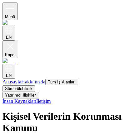
Menü
EN
Kapat
EN
Anasayfa
Hakkımızda
Tüm İş Alanları
Sürdürülebilirlik
Yatırımcı İlişkileri
İnsan Kaynakları
İletişim
Kişisel Verilerin Korunması
Kanunu