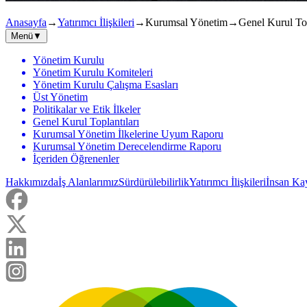
Anasayfa
→
Yatırımcı İlişkileri
→
Kurumsal Yönetim
→
Genel Kurul Top
Menü
▼
Yönetim Kurulu
Yönetim Kurulu Komiteleri
Yönetim Kurulu Çalışma Esasları
Üst Yönetim
Politikalar ve Etik İlkeler
Genel Kurul Toplantıları
Kurumsal Yönetim İlkelerine Uyum Raporu
Kurumsal Yönetim Derecelendirme Raporu
İçeriden Öğrenenler
Hakkımızda
İş Alanlarımız
Sürdürülebilirlik
Yatırımcı İlişkileri
İnsan Ka