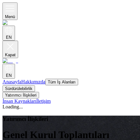
Menü
EN
Kapat
EN
Anasayfa
Hakkımızda
Tüm İş Alanları
Sürdürülebilirlik
Yatırımcı İlişkileri
İnsan Kaynakları
İletişim
Loading...
Yatırımcı İlişkileri
Genel Kurul Toplantıları