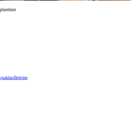
lantıları
ynakları
İletişim